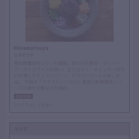
Minematsuya
ミネマツヤ
愛知県豊田市のタイ料理店。地元のお野菜・タイハー
ブ・タイスパイスを使い、主に北タイ・チェンマイ地方
の料理とナチュラルワイン、クラフトビールが楽しめ
る。 今回は「カオクルックカピ」海老の発酵調味とハ
ーブの混ぜご飯などを提供。
出店日程
10/17(火), 18(水)
東京都