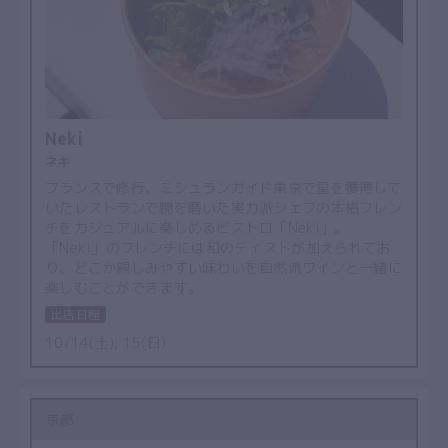
Neki
ネキ
フランスで修行、ミシュランガイド東京で星を獲得して
いたレストランで腕を磨いた実力派シェフの本格フレン
チをカジュアルに楽しめるビストロ「Neki」。
「Neki」のフレンチには和のテイストが加えられてお
り、どこか親しみやすい味わいを自然派ワインと一緒に
楽しむことができます。
出店日程
10/14(土), 15(日)
京都