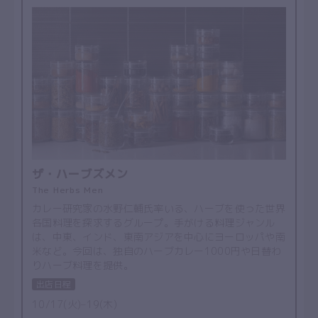
ザ・ハーブズメン
The Herbs Men
カレー研究家の水野仁輔氏率いる、ハーブを使った世界
各国料理を探求するグループ。手がける料理ジャンル
は、中東、インド、東南アジアを中心にヨーロッパや南
米など。今回は、独自のハーブカレー1000円や日替わ
りハーブ料理を提供。
出店日程
10/17(火)–19(木)