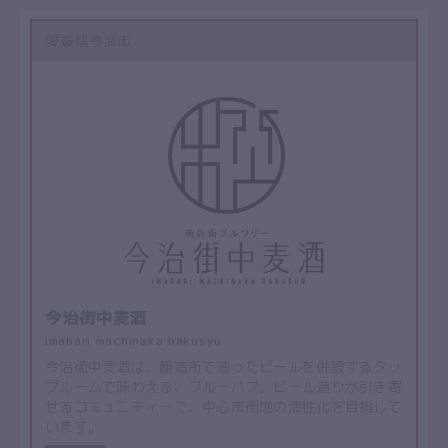
愛媛県今治市
今治街中麦酒
imabari machinaka bakusyu
今治街中麦酒は、醸造所で造ったビールを併設するタッ
プルームで味わえる、ブルーパブ。ビール造りが引き寄
せるコミュニティーで、中心市街地の活性化を目指して
います。