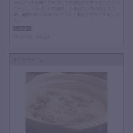
ールに地域循環やまちづくりを創造するデザインカンパ
ニー』SUZUGROUPの運営する発酵のまちのおむすび
屋。竈門で炊く新米でにぎりたておむすびをご用意しま
す。
出店日程
10/12(木)–14(土)
東京都世田谷区