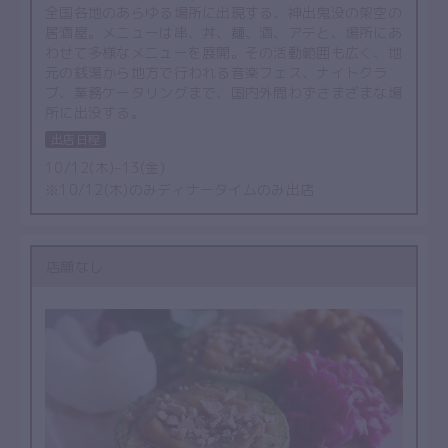
全国各地のあらゆる場所に出現する、神出鬼没の架空の
居酒屋。メニューは串、丼、麺、酒、アテと、場所にあ
わせて多様なメニューを展開。その活動範囲も広く、地
元の銭湯から地方で行われる音楽フェス、ナイトクラ
ブ、業務ケータリングまで、国内外問わずさまざまな場
所に出没する。
出店日程
10/12(木)–13(金)
※10/12(木)のみディナータイムのみ出店
店舗なし