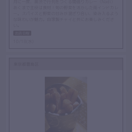
月に一度、奥渋で行列をつくる間借りカレー〈Nadi〉
あくまで主役は食材！旬の野菜を活かした南インドカレ
ー。スパイスと野菜の甘みが混ざり合い、染み入るよう
な味わいが魅力。自家製チャイと共にお楽しみくださ
い。
出店日程
10/18(水)
東京都豊島区