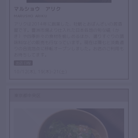
マルショウ アリク
MARUSHO ARIKU
アリクは2014年に創業した、牡蛎とおばんざいの居酒
屋です。豊洲市場より仕入れた日本各地の旬な硴（か
き）や四季折々の食材を愉しめるほか、選りすぐりの調
味料などの販売も行なっています。現在は環七と淡島通
りの合流地点に移転オープンしました。お店のご利用も
お待ちしてます。
出店日程
10/12(木), 19(木)–21(土)
東京都中央区