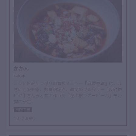
かかん
kakan
コクと旨みたっぷりの看板メニュー「麻婆豆腐」は、ま
さにご飯泥棒。数量限定で、静岡のブルワリー［反射炉
ビヤ］さんらと共に作った「花山椒ラガービール」もご
提供予定！
出店日程
10/20(金)