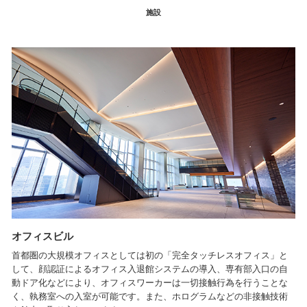
施設
オフィスビル
イ
区
首都圏の大規模オフィスとしては初の「完全タッチレスオフィス」と
4
て
して、顔認証によるオフィス入退館システムの導入、専有部入口の自
し
発
動ドア化などにより、オフィスワーカーは一切接触行為を行うことな
ま
0バ
く、執務室への入室が可能です。また、ホログラムなどの非接触技術
く