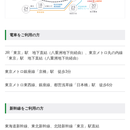
3,000円以上（税込）
1時間無
当日のお買い上げ
※お買い上げ店舗でお買い
6,000円以上（税込）
2時間無
上げサービスを受けてくだ
さい。（一部対象外店舗有
り）
20,000円以上（税込）
4時間無
電車をご利用の方
② 三井ショッピングパークカード《セゾン》会員サービス
JR「東京」駅 地下直結（八重洲地下街経由）、東京メトロ丸の内線
「東京」駅 地下直結（八重洲地下街経由）
お買上金額に関わらず、
東京メトロ銀座線「京橋」駅 徒歩3分
1時間無料
クレジット機能つきポイントカード
東京メトロ東西線、銀座線、都営浅草線「日本橋」駅 徒歩6分
※①・②は併用可能です。
※複数店舗合算可能です。
※駐車場買上げサービスと対象外店舗は
こちら
新幹線をご利用の方
東海道新幹線、東北新幹線、北陸新幹線「東京」駅直結
車種
全長
全幅
全高