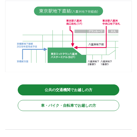
メンテナンスのため、時間帯によってご利用（入庫出庫）いただけない場
合がございます。あらかじめご了承ください。
駐輪場は、八重洲セントラルスクエア地下1階に施設用駐輪場と公
駐輪場を設けております。外部からは駐輪場用エレベーターでア
スします。
2時間まで無料、以降8時間ごと100円（最大72時
利用料金
まで）
公共の交通機関でお越しの方
詳細はこちらからご確認ください。
中央区ホームページ／八重洲二丁目地下駐輪場開設について
車・バイク・自転車でお越しの方