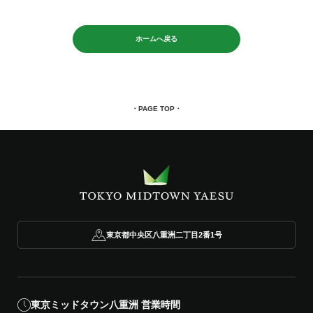
ホームへ戻る
・PAGE TOP・
平日・土日祝
契約者
5時〜25時
一般（時間貸）
5時〜25時
東京都中央区八重洲二丁目2番1号
運行フロア
台数
運転時間
積載荷
地下1階〜1階
3台
5時〜25時
1,600k
東京ミッドタウン八重洲 営業時間