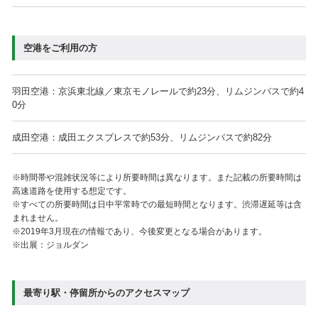
普通車
5,600mm
2,050mm
1,550m
機械式駐車場
1号機
ミドルルーフ車
5,600mm
2,050mm
1,850m
空港をご利用の方
機械式駐車場
ハイルーフ車
5,600mm
2,050mm
2,000m
2号機
羽田空港：京浜東北線／東京モノレールで約23分、リムジンバスで約4
0分
駐車場の利用における注意事項
入出庫の際には、看板サイン表示灯および係員の誘導に従い、安全を確認
成田空港：成田エクスプレスで約53分、リムジンバスで約82分
してください。
車内に貴重品を置かないでください。防犯のため、車の窓を閉め、扉は施
錠をしてください。
※時間帯や混雑状況等により所要時間は異なります。また記載の所要時間は
駐車場で事故や異常事態が発生した際は、駐車場係員また東京ミッドタウ
高速道路を使用する想定です。
ン八重洲 防災センターへご連絡ください。
※すべての所要時間は日中平常時での最短時間となります。渋滞遅延等は含
故意または過失にて、駐車場内設備や第三者に損害を与えた場合は、その
賠償責任を負っていただきます。
まれません。
駐車場に車両以外の物品等を置かないでください。
※2019年3月現在の情報であり、今後変更となる場合があります。
駐車場内の歩行は十分ご注意ください。
※出展：ジョルダン
時間貸駐車場の利用については、300円/30分となります。
駐車券の紛失、取り忘れにご注意ください。駐車券の紛失・取り忘れがあ
った場合は再発行出来かねます。
その他、駐車場内に掲示されている利用規程をお守りください。
最寄り駅・停留所からのアクセスマップ
休館日は、駐車場のご利用（入庫出庫）ができませんのでご注意くださ
い。