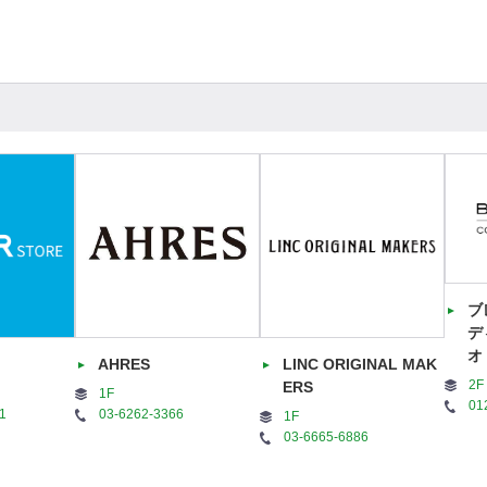
ブ
デ
オ
AHRES
LINC ORIGINAL MAK
2F
ERS
1F
01
1
03-6262-3366
1F
03-6665-6886