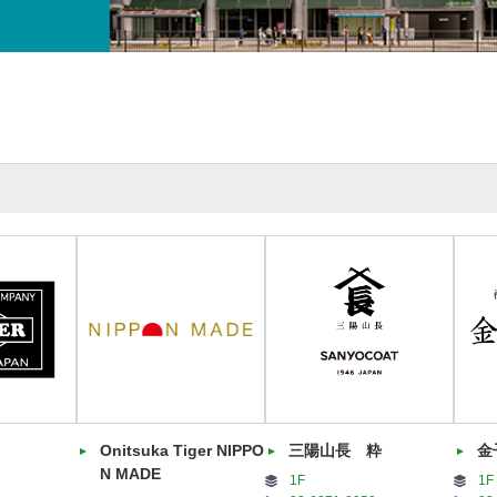
Onitsuka Tiger NIPPO
三陽山長 粋
金
N MADE
1F
1F