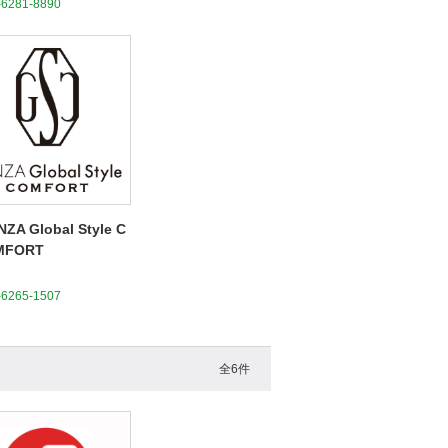
-6281-8890
NZA Global Style C
MFORT
-6265-1507
全6件