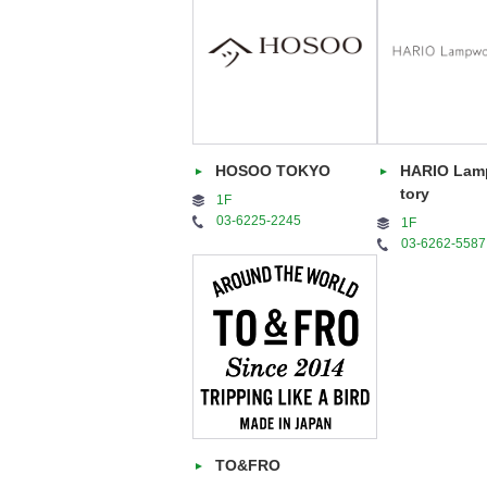
HOSOO TOKYO
HARIO Lam
tory
1F
03-6225-2245
1F
03-6262-5587
TO&FRO