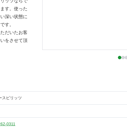
ピリッツならで
来ます。使った
わい深い状態に
力です。
いただいたお客
伝いをさせて頂
ースピリッツ
262-0311