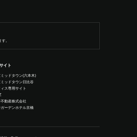
けます。
サイト
ミッドタウン(六本木)
京ミッドタウン日比谷
フィス専用サイト
Z
井不動産株式会社
井ガーデンホテル京橋