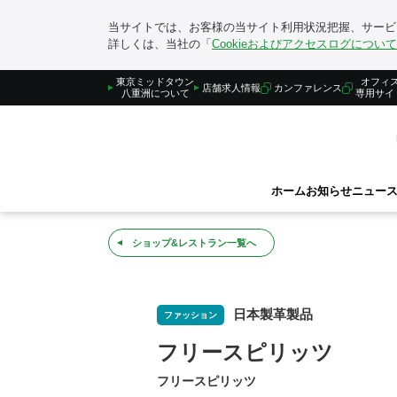
当サイトでは、お客様の当サイト利用状況把握、サービス
詳しくは、当社の「
Cookieおよびアクセスログについて
東京ミッドタウン
オフィ
店舗求人情報
カンファレンス
八重洲について
専用サイ
ホーム
お知らせ
ニュース
ホーム
ショップ&レストラン
フリースピリッツ
ショップ&レストラン一覧へ
日本製革製品
ファッション
フリースピリッツ
フリースピリッツ