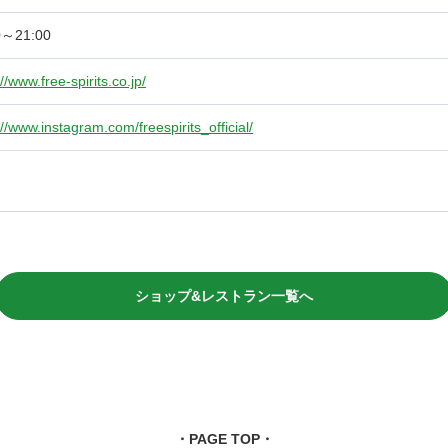
0～21:00
://www.free-spirits.co.jp/
://www.instagram.com/freespirits_official/
ショップ&レストラン一覧へ
・PAGE TOP・