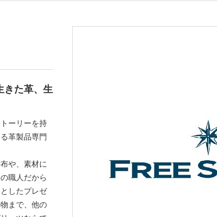
生きた革、生
ストーリーを持
いる革製品専門
財布や、素材に
練の職人だから
っとしたプレゼ
小物まで、他の