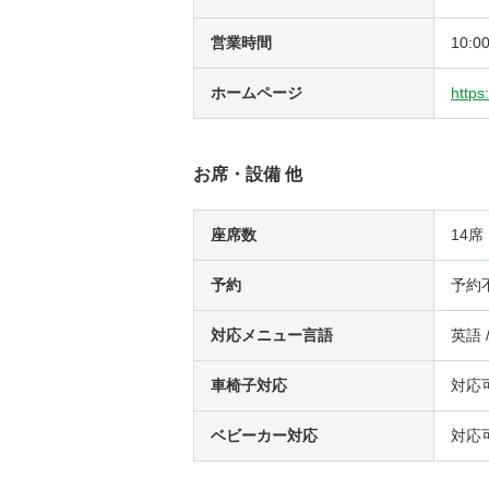
営業時間
10:0
ホームページ
https
お席・設備 他
座席数
14席
予約
予約
対応メニュー言語
英語 
車椅子対応
対応
ベビーカー対応
対応