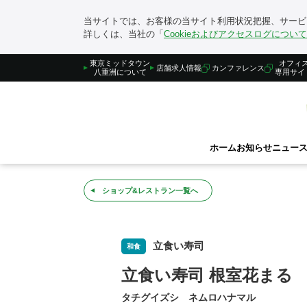
当サイトでは、お客様の当サイト利用状況把握、サービス
詳しくは、当社の「
Cookieおよびアクセスログについて
東京ミッドタウン
オフィ
店舗求人情報
カンファレンス
八重洲について
専用サイ
ホーム
お知らせ
ニュース
ホーム
ショップ&レストラン
立食い寿司 根室花まる
ショップ&レストラン一覧へ
立食い寿司
和食
立食い寿司 根室花まる
タチグイズシ ネムロハナマル