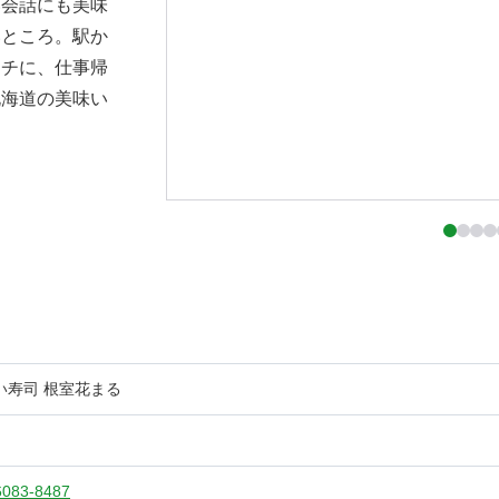
い会話にも美味
いところ。駅か
ンチに、仕事帰
北海道の美味い
い寿司 根室花まる
6083-8487